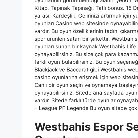
oyunlarının görüntülendiği alanın yeridir.
Kitap. Tapınak Tapınağı. Tatlı bonus. 15 D
yarası. Kardeşlik. Gelirinizi artırmak için 
oyunları Casino web sitesinde oynayabilir
vardır. Bu oyun özelliklerinin tadını çıkar
spor ürünleri satan bir şirkettir. Westbahis
oyunları sunan bir kaynak Westbahis Life 
oynayabilirsiniz. Bu size çok para kazanm
farklı oyun bulabilirsiniz. Bu oyun seçene
Blackjack ve Baccarat gibi Westbahis web s
casino oyunlarına erişmek için web sitesin
Canlı bir oyun seçin ve oynamaya başlayın.
oynayabilirsiniz. Sitede ana sayfada oyu
vardır. Sitede farklı türde oyunlar oynayabi
– League PF Legends Bu oyun sitede çok 
Westbahis Espor Se