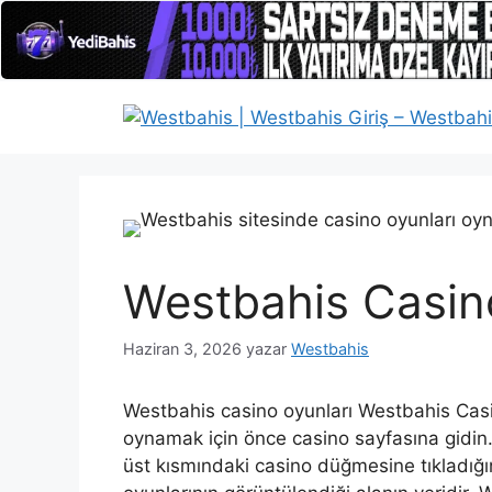
İçeriğe
atla
Westbahis Casin
Haziran 3, 2026
yazar
Westbahis
Westbahis casino oyunları Westbahis Casi
oynamak için önce casino sayfasına gidi
üst kısmındaki casino düğmesine tıkladığı