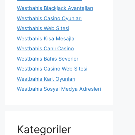
Westbahis Blackjack Avantajları
Westbahis Casino Oyunları
Westbahis Web Sitesi
Westbahis Kısa Mesajlar
Westbahis Canlı Casino
Westbahis Bahis Severler
Westbahis Casino Web Sitesi
Westbahis Kart Oyunları
Westbahis Sosyal Medya Adresleri
Kategoriler