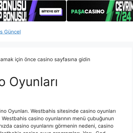
o Oyunları
no Oyunları. Westbahis sitesinde casino oyunları
n. Westbahis casino oyunlarının menü çubuğunun
nızda casino oyunlarını görmenin nedeni, casino