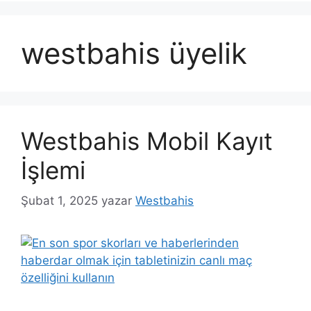
westbahis üyelik
Westbahis Mobil Kayıt
İşlemi
Şubat 1, 2025
yazar
Westbahis