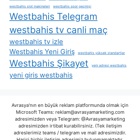
westbahis slot makineleri
westbahis spor geçmişi
Westbahis Telegram
westbahis tv canli maç
westbahis tv izle
Westbahis Yeni Giriş
westbahis yüksek standartlar
Westbahis Şikayet
yeni adresi westbahis
yeni giris westbahis
Avrasya'nın en büyük reklam platformunda olmak için
Microsoft Teams:
reklam@avrasyamarketing.com
adresimizden veya Telegram: @Avrasyamarketing
adresimizden irtibat kurabilirsiniz. (Tek iletişim
adreslerimiz teams / telegram ve mail adresimizdir.
Harici hiçbir iletişim adresimiz bulunmamaktadır.