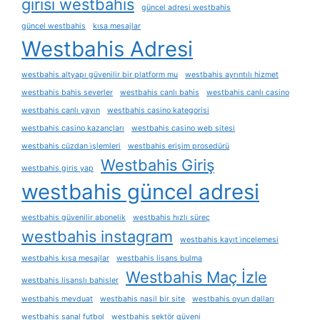
girisi westbahis
güncel adresi westbahis
güncel westbahis
kısa mesajlar
Westbahis Adresi
westbahis altyapı güvenilir bir platform mu
westbahis ayrıntılı hizmet
westbahis bahis severler
westbahis canlı bahis
westbahis canlı casino
westbahis canlı yayın
westbahis casino kategorisi
westbahis casino kazançları
westbahis casino web sitesi
westbahis cüzdan i̇şlemleri
westbahis erişim prosedürü
Westbahis Giriş
westbahis giris yap
westbahis güncel adresi
westbahis güvenilir abonelik
westbahis hızlı süreç
westbahis instagram
westbahis kayıt i̇ncelemesi
westbahis kısa mesajlar
westbahis lisans bulma
Westbahis Maç İzle
westbahis lisanslı bahisler
westbahis mevduat
westbahis nasil bir site
westbahis oyun dalları
westbahis sanal futbol
westbahis sektör güveni