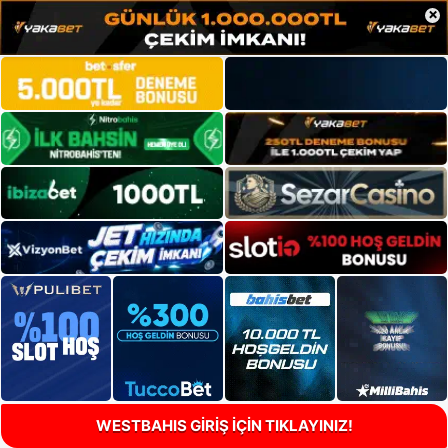
×
WESTBAHIS GİRİŞ İÇİN TIKLAYINIZ!