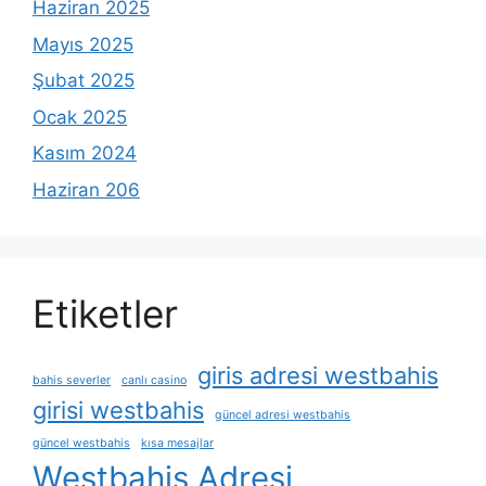
Haziran 2025
Mayıs 2025
Şubat 2025
Ocak 2025
Kasım 2024
Haziran 206
Etiketler
giris adresi westbahis
bahis severler
canlı casino
girisi westbahis
güncel adresi westbahis
güncel westbahis
kısa mesajlar
Westbahis Adresi