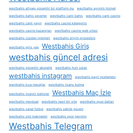
westbahis altyapı güvenilir bir platform mu
westbahis ayrıntılı hizmet
westbahis bahis severler
westbahis canlı bahis
westbahis canlı casino
westbahis canlı yayın
westbahis casino kategorisi
westbahis casino kazançları
westbahis casino web sitesi
westbahis cüzdan i̇şlemleri
westbahis erişim prosedürü
Westbahis Giriş
westbahis giris yap
westbahis güncel adresi
westbahis güvenilir abonelik
westbahis hızlı süreç
westbahis instagram
westbahis kayıt i̇ncelemesi
westbahis kısa mesajlar
westbahis lisans bulma
Westbahis Maç İzle
westbahis lisanslı bahisler
westbahis mevduat
westbahis nasil bir site
westbahis oyun dalları
westbahis sanal futbol
westbahis sektör güveni
westbahis slot makineleri
westbahis spor geçmişi
Westbahis Telegram