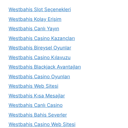
Westbahis Slot Seçenekleri
Westbahis Kolay Erişim
Westbahis Canlı Yayın
Westbahis Casino Kazançları
Westbahis Bireysel Oyunlar
Westbahis Casino Kılavuzu
Westbahis Blackjack Avantajları
Westbahis Casino Oyunları
Westbahis Web Sitesi
Westbahis Kısa Mesajlar
Westbahis Canlı Casino
Westbahis Bahis Severler
Westbahis Casino Web Sitesi