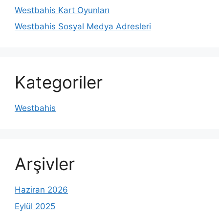
Westbahis Kart Oyunları
Westbahis Sosyal Medya Adresleri
Kategoriler
Westbahis
Arşivler
Haziran 2026
Eylül 2025