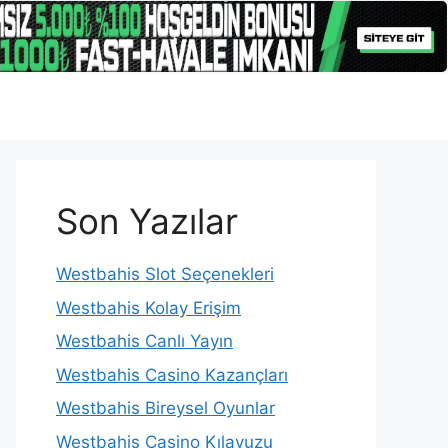
Son Yazılar
Westbahis Slot Seçenekleri
Westbahis Kolay Erişim
Westbahis Canlı Yayın
Westbahis Casino Kazançları
Westbahis Bireysel Oyunlar
Westbahis Casino Kılavuzu