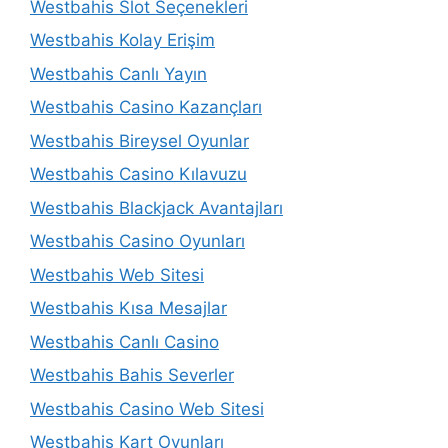
Westbahis Slot Seçenekleri
Westbahis Kolay Erişim
Westbahis Canlı Yayın
Westbahis Casino Kazançları
Westbahis Bireysel Oyunlar
Westbahis Casino Kılavuzu
Westbahis Blackjack Avantajları
Westbahis Casino Oyunları
Westbahis Web Sitesi
Westbahis Kısa Mesajlar
Westbahis Canlı Casino
Westbahis Bahis Severler
Westbahis Casino Web Sitesi
Westbahis Kart Oyunları