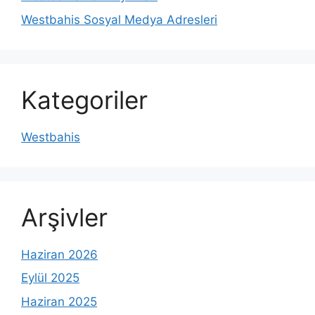
Westbahis Sosyal Medya Adresleri
Kategoriler
Westbahis
Arşivler
Haziran 2026
Eylül 2025
Haziran 2025