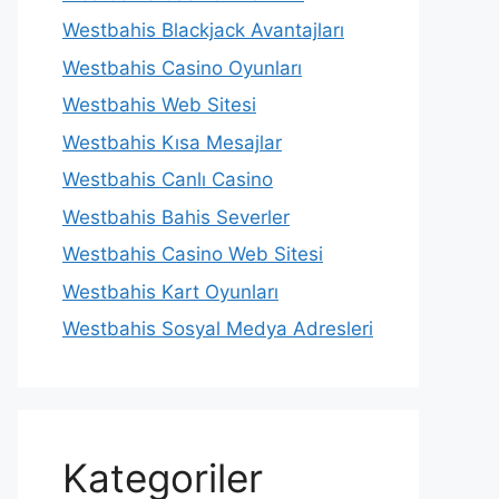
Westbahis Blackjack Avantajları
Westbahis Casino Oyunları
Westbahis Web Sitesi
Westbahis Kısa Mesajlar
Westbahis Canlı Casino
Westbahis Bahis Severler
Westbahis Casino Web Sitesi
Westbahis Kart Oyunları
Westbahis Sosyal Medya Adresleri
Kategoriler