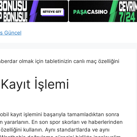
Kayıt İşlemi
bil kayıt işlemini başarıyla tamamladıktan sonra
n yararlanın. En son spor skorları ve haberlerinden
özelliğini kullanın. Aynı standartlarda ve aynı