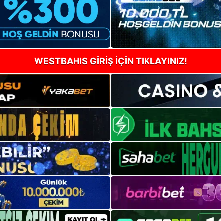
WESTBAHIS GİRİŞ İÇİN TIKLAYINIZ!