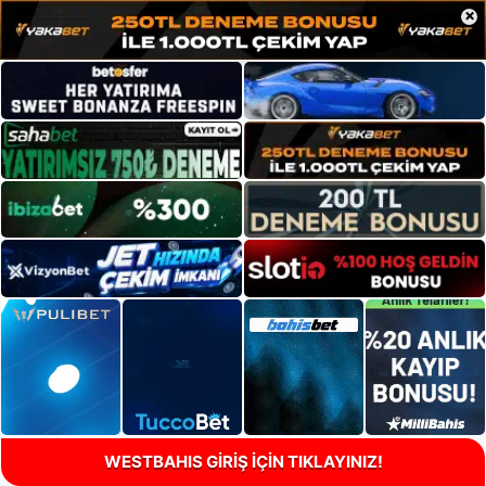
×
WESTBAHIS GİRİŞ İÇİN TIKLAYINIZ!