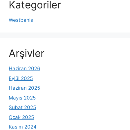
Kategoriler
Westbahis
Arşivler
Haziran 2026
Eylül 2025
Haziran 2025
Mayıs 2025
Şubat 2025
Ocak 2025
Kasım 2024