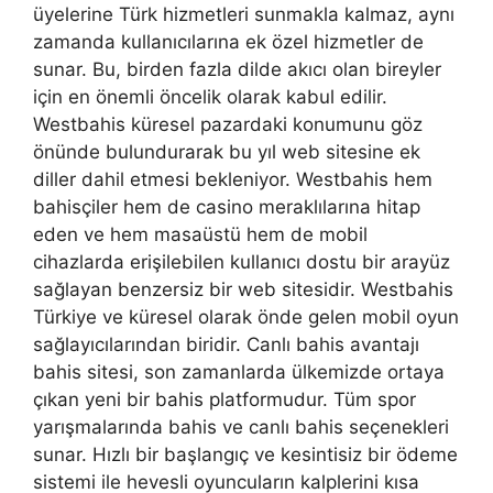
üyelerine Türk hizmetleri sunmakla kalmaz, aynı
zamanda kullanıcılarına ek özel hizmetler de
sunar. Bu, birden fazla dilde akıcı olan bireyler
için en önemli öncelik olarak kabul edilir.
Westbahis küresel pazardaki konumunu göz
önünde bulundurarak bu yıl web sitesine ek
diller dahil etmesi bekleniyor. Westbahis hem
bahisçiler hem de casino meraklılarına hitap
eden ve hem masaüstü hem de mobil
cihazlarda erişilebilen kullanıcı dostu bir arayüz
sağlayan benzersiz bir web sitesidir. Westbahis
Türkiye ve küresel olarak önde gelen mobil oyun
sağlayıcılarından biridir. Canlı bahis avantajı
bahis sitesi, son zamanlarda ülkemizde ortaya
çıkan yeni bir bahis platformudur. Tüm spor
yarışmalarında bahis ve canlı bahis seçenekleri
sunar. Hızlı bir başlangıç ​​ve kesintisiz bir ödeme
sistemi ile hevesli oyuncuların kalplerini kısa