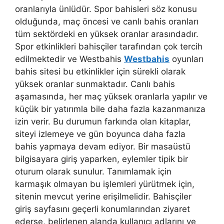
oranlarıyla ünlüdür. Spor bahisleri söz konusu
olduğunda, maç öncesi ve canlı bahis oranları
tüm sektördeki en yüksek oranlar arasındadır.
Spor etkinlikleri bahisçiler tarafından çok tercih
edilmektedir ve Westbahis
Westbahis
oyunları
bahis sitesi bu etkinlikler için sürekli olarak
yüksek oranlar sunmaktadır. Canlı bahis
aşamasında, her maç yüksek oranlarla yapılır ve
küçük bir yatırımla bile daha fazla kazanmanıza
izin verir. Bu durumun farkında olan kitaplar,
siteyi izlemeye ve gün boyunca daha fazla
bahis yapmaya devam ediyor. Bir masaüstü
bilgisayara giriş yaparken, eylemler tipik bir
oturum olarak sunulur. Tanımlamak için
karmaşık olmayan bu işlemleri yürütmek için,
sitenin mevcut yerine erişilmelidir. Bahisçiler
giriş sayfasını geçerli konumlarından ziyaret
ederse, belirlenen alanda kullanıcı adlarını ve