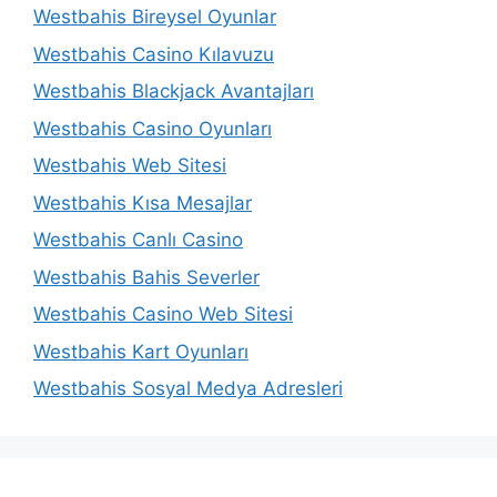
Westbahis Bireysel Oyunlar
Westbahis Casino Kılavuzu
Westbahis Blackjack Avantajları
Westbahis Casino Oyunları
Westbahis Web Sitesi
Westbahis Kısa Mesajlar
Westbahis Canlı Casino
Westbahis Bahis Severler
Westbahis Casino Web Sitesi
Westbahis Kart Oyunları
Westbahis Sosyal Medya Adresleri