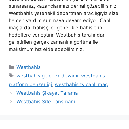
sunarsanız, kazançlarımızı derhal çözebilirsiniz.
Westbahis yetenekli departman aracılığıyla size
hemen yardım sunmaya devam ediyor. Canlı
maçlarda, bahisçiler genellikle bahislerini
hedeflere yerleştirir. Westbahis tarafından
geliştirilen gerçek zamanlı algoritma ile
maksimum hız elde edebilirsiniz.
Kategoriler
Westbahis
Etiketler
westbahis gelenek devamı
,
westbahis
platform benzerliği
,
westbahis tv canli maç
Westbahis Şikayet Tarama
Westbahis Site Lansmanı