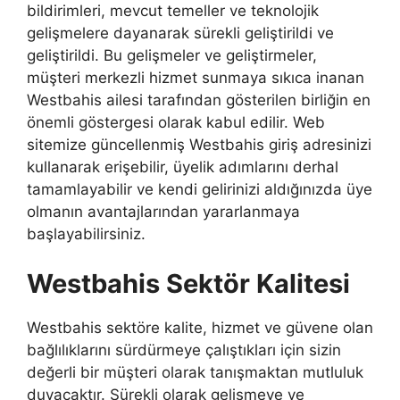
bildirimleri, mevcut temeller ve teknolojik
gelişmelere dayanarak sürekli geliştirildi ve
geliştirildi. Bu gelişmeler ve geliştirmeler,
müşteri merkezli hizmet sunmaya sıkıca inanan
Westbahis ailesi tarafından gösterilen birliğin en
önemli göstergesi olarak kabul edilir. Web
sitemize güncellenmiş Westbahis giriş adresinizi
kullanarak erişebilir, üyelik adımlarını derhal
tamamlayabilir ve kendi gelirinizi aldığınızda üye
olmanın avantajlarından yararlanmaya
başlayabilirsiniz.
Westbahis Sektör Kalitesi
Westbahis sektöre kalite, hizmet ve güvene olan
bağlılıklarını sürdürmeye çalıştıkları için sizin
değerli bir müşteri olarak tanışmaktan mutluluk
duyacaktır. Sürekli olarak gelişmeye ve