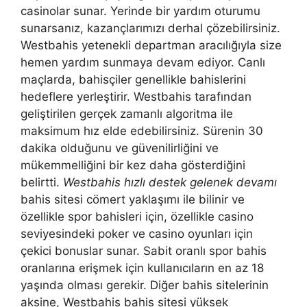
casinolar sunar. Yerinde bir yardım oturumu
sunarsanız, kazançlarımızı derhal çözebilirsiniz.
Westbahis yetenekli departman aracılığıyla size
hemen yardım sunmaya devam ediyor. Canlı
maçlarda, bahisçiler genellikle bahislerini
hedeflere yerleştirir. Westbahis tarafından
geliştirilen gerçek zamanlı algoritma ile
maksimum hız elde edebilirsiniz. Sürenin 30
dakika olduğunu ve güvenilirliğini ve
mükemmelliğini bir kez daha gösterdiğini
belirtti.
Westbahis hızlı destek gelenek devamı
bahis sitesi cömert yaklaşımı ile bilinir ve
özellikle spor bahisleri için, özellikle casino
seviyesindeki poker ve casino oyunları için
çekici bonuslar sunar. Sabit oranlı spor bahis
oranlarına erişmek için kullanıcıların en az 18
yaşında olması gerekir. Diğer bahis sitelerinin
aksine, Westbahis bahis sitesi yüksek