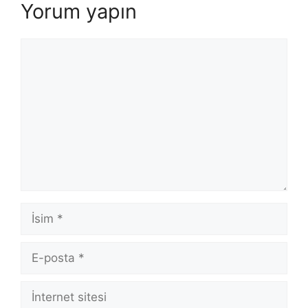
Yorum yapın
Yorum
İsim
E-
posta
İnternet
sitesi