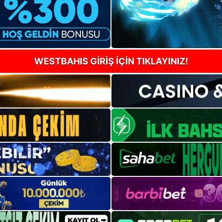
WESTBAHIS GİRİŞ İÇİN TIKLAYINIZ!