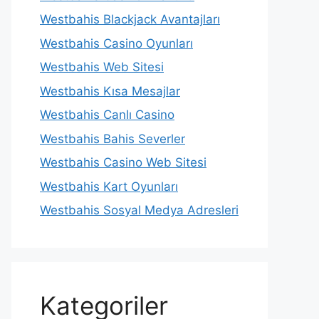
Westbahis Blackjack Avantajları
Westbahis Casino Oyunları
Westbahis Web Sitesi
Westbahis Kısa Mesajlar
Westbahis Canlı Casino
Westbahis Bahis Severler
Westbahis Casino Web Sitesi
Westbahis Kart Oyunları
Westbahis Sosyal Medya Adresleri
Kategoriler