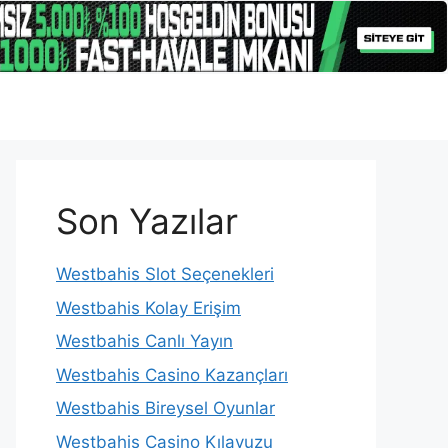
Son Yazılar
Westbahis Slot Seçenekleri
Westbahis Kolay Erişim
Westbahis Canlı Yayın
Westbahis Casino Kazançları
Westbahis Bireysel Oyunlar
Westbahis Casino Kılavuzu