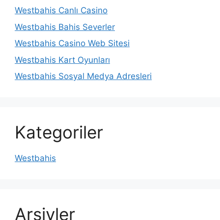
Westbahis Canlı Casino
Westbahis Bahis Severler
Westbahis Casino Web Sitesi
Westbahis Kart Oyunları
Westbahis Sosyal Medya Adresleri
Kategoriler
Westbahis
Arşivler