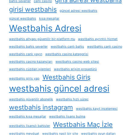
bahis severler
canlı casino
girisi westbahis
güncel adresi westbahis
güncel westbahis
kısa mesajlar
Westbahis Adresi
westbahis altyapı güvenilir bir platform mu
westbahis ayrıntılı hizmet
westbahis bahis severler
westbahis canlı bahis
westbahis canlı casino
westbahis canlı yayın
westbahis casino kategorisi
westbahis casino kazançları
westbahis casino web sitesi
westbahis cüzdan i̇şlemleri
westbahis erişim prosedürü
Westbahis Giriş
westbahis giris yap
westbahis güncel adresi
westbahis güvenilir abonelik
westbahis hızlı süreç
westbahis instagram
westbahis kayıt i̇ncelemesi
westbahis kısa mesajlar
westbahis lisans bulma
Westbahis Maç İzle
westbahis lisanslı bahisler
westbahis mevduat
westbahis nasil bir site
westbahis oyun dalları