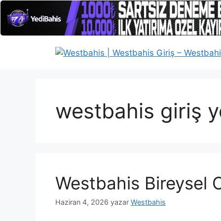
İçeriğe
atla
westbahis giriş 
Westbahis Bireysel 
Haziran 4, 2026
yazar
Westbahis