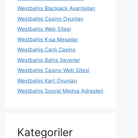
Westbahis Blackjack Avantajları
Westbahis Casino Oyunları
Westbahis Web Sitesi
Westbahis Kısa Mesajlar
Westbahis Canlı Casino
Westbahis Bahis Severler
Westbahis Casino Web Sitesi
Westbahis Kart Oyunları
Westbahis Sosyal Medya Adresleri
Kategoriler