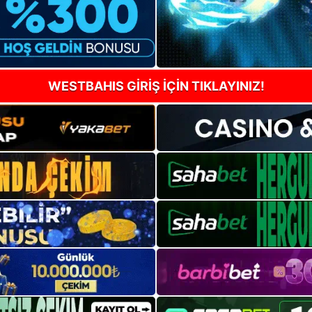
WESTBAHIS GİRİŞ İÇİN TIKLAYINIZ!