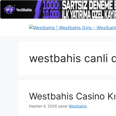
İçeriğe
atla
westbahis canli 
Westbahis Casino Kı
Haziran 4, 2026
yazar
Westbahis