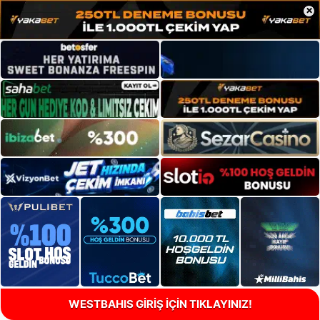
×
WESTBAHIS GİRİŞ İÇİN TIKLAYINIZ!