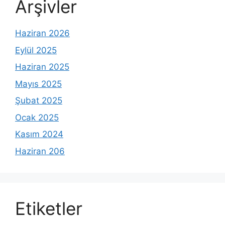
Arşivler
Haziran 2026
Eylül 2025
Haziran 2025
Mayıs 2025
Şubat 2025
Ocak 2025
Kasım 2024
Haziran 206
Etiketler