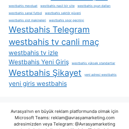
westbahis mevduat
westbahis nasil bir site
westbahis oyun dalları
westbahis sanal futbol
westbahis sektör güveni
westbahis slot makineleri
westbahis spor geçmişi
Westbahis Telegram
westbahis tv canli maç
westbahis tv izle
Westbahis Yeni Giriş
westbahis yüksek standartlar
Westbahis Şikayet
yeni adresi westbahis
yeni giris westbahis
Avrasya'nın en büyük reklam platformunda olmak için
Microsoft Teams:
reklam@avrasyamarketing.com
adresimizden veya Telegram: @Avrasyamarketing