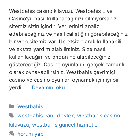
Westbahis casino kılavuzu Westbahis Live
Casino’yu nasıl kullanacağınızı bilmiyorsanız,
sitemiz sizin içindir. Verilerinizi analiz
edebileceğiniz ve nasıl çalıştığını görebileceğiniz
bir web sitemiz var. Ücretsiz olarak kullanabilir
ve ekstra yardım alabilirsiniz. Size nasıl
kullanılacağını ve ondan ne alabileceğinizi
göstereceğiz. Casino oyunlarını gerçek zamanlı
olarak oynayabilirsiniz. Westbahis çevrimiçi
casino ve casino oyunları oynamak için iyi bir
yerdir. …
Devamını oku
Kategoriler
Westbahis
Etiketler
westbahis canli destek
,
westbahis casino
kılavuzu
,
westbahis güncel hizmetler
Yorum yap