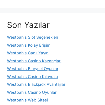
Son Yazılar
Westbahis Slot Seçenekleri
Westbahis Kolay Erişim
Westbahis Canlı Yayın
Westbahis Casino Kazançları
Westbahis Bireysel Oyunlar
Westbahis Casino Kılavuzu
Westbahis Blackjack Avantajları
Westbahis Casino Oyunları
Westbahis Web Sitesi